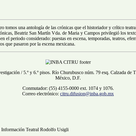
ro tomos una antología de las crónicas que el historiador y crítico te
nicas, Beatriz San Martín Vda. de Maria y Campos privilegió los textos
l en el periodo considerado: puestas en escena, temporadas, teatros, ef
ros que pasaron por la escena mexicana.
vestigación / 5.º y 6.º pisos. Río Churubusco núm. 79 esq. Calzada de 
México, D.F.
Conmutador: (55) 4155-0000 ext. 1074 y 1076.
Correo electrónico:
citru.difusion@inba.gob.mx
Información Teatral Rodolfo Usigli