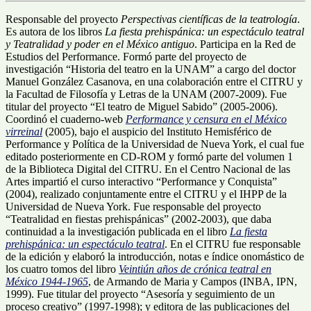
Responsable del proyecto
Perspectivas científicas de la teatrología
.
Es autora de los libros
La fiesta prehispánica: un espectáculo teatral
y Teatralidad y poder en el México antiguo
. Participa en la Red de
Estudios del Performance. Formó parte del proyecto de
investigación “Historia del teatro en la UNAM” a cargo del doctor
Manuel González Casanova, en una colaboración entre el CITRU y
la Facultad de Filosofía y Letras de la UNAM (2007-2009). Fue
titular del proyecto “El teatro de Miguel Sabido” (2005-2006).
Coordinó el cuaderno-web
Performance y censura en el México
virreinal
(2005), bajo el auspicio del Instituto Hemisférico de
Performance y Política de la Universidad de Nueva York, el cual fue
editado posteriormente en CD-ROM y formó parte del volumen 1
de la Biblioteca Digital del CITRU. En el Centro Nacional de las
Artes impartió el curso interactivo “Performance y Conquista”
(2004), realizado conjuntamente entre el CITRU y el IHPP de la
Universidad de Nueva York. Fue responsable del proyecto
“Teatralidad en fiestas prehispánicas” (2002-2003), que daba
continuidad a la investigación publicada en el libro
La fiesta
prehispánica: un espectáculo teatral
. En el CITRU fue responsable
de la edición y elaboró la introducción, notas e índice onomástico de
los cuatro tomos del libro
Veintiún años de crónica teatral en
México 1944-1965
, de Armando de Maria y Campos (INBA, IPN,
1999). Fue titular del proyecto “Asesoría y seguimiento de un
proceso creativo” (1997-1998); y editora de las publicaciones del